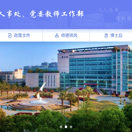
政策文件
师德师风
博士后
祝：
赵顺宏,张晓燕,白