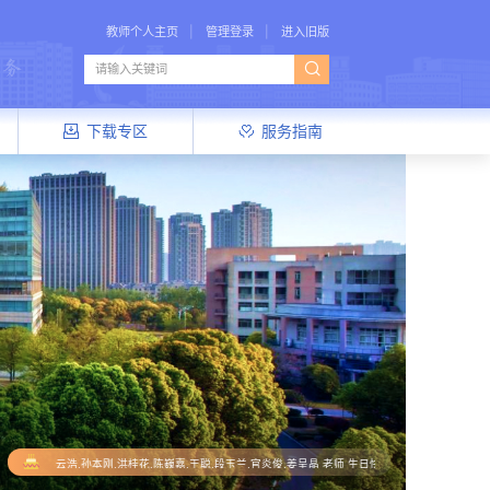
教师个人主页
管理登录
进入旧版
下载专区
服务指南
云浩,孙本刚,洪桂花,陈巍嘉,王聪,段玉兰,官炎俊,姜呈晶
老师 生日快乐，万事如意！