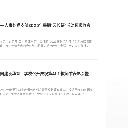
直面育人核心，系统阐释了如何让学生“听得懂、学得有趣、学得透、学得
六字箴言，彰显了“...
——人事处党支部2025年暑期“云长征”活动圆满收官
群服务中心召开“云重走红军万里长征路”2025暑期运动打卡活动总结表彰
历时71天，全体党员积极参与，圆满完成“云长征”全程打卡，以实际行动传
生活有机结合，人事处党支部创新设计了“步数换里程”的虚拟长征路线。
“途经”瑞金、湘江、遵义...
以教育家精神铸魂强师，谱写教育强国建设华章！学校召开庆祝第41个教师节表彰会暨优秀教师座谈会
学校召开庆祝第41个教师节表彰会暨优秀教师座谈会。校领导班子成员魏
职能部门负责人等参加会议。会议由副校长董进才主持。校党委书记、校
全体教职员工致以诚挚的节日问候和崇高的敬意，对受表彰的优秀教师和
一年全校教职工取得的成绩：围绕...