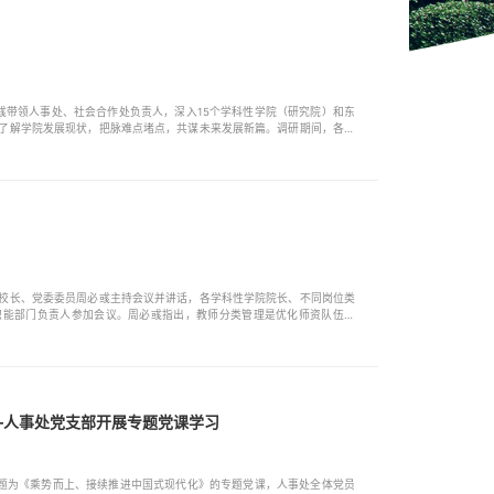
必彧带领人事处、社会合作处负责人，深入15个学科性学院（研究院）和东
了解学院发展现状，把脉难点堵点，共谋未来发展新篇。调研期间，各学
理了学科建设、人才培养、科学研究及社会服务等方面的进展与成效。在
状，交流了高层次人才引进难、...
校长、党委委员周必彧主持会议并讲话，各学科性学院院长、不同岗位类
职能部门负责人参加会议。周必彧指出，教师分类管理是优化师资队伍结
段改革工作，他提出四点要求：一要坚持立德树人根本任务，把教育教学
二要完善岗位分类评聘条件，优...
—人事处党支部开展专题党课学习
授题为《乘势而上、接续推进中国式现代化》的专题党课，人事处全体党员