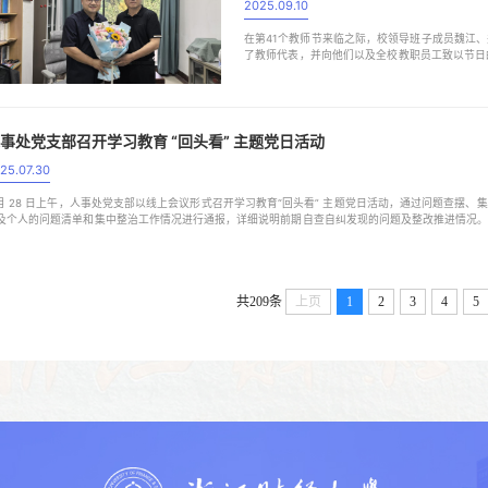
2025.09.10
在第41个教师节来临之际，校领导班子成员魏江
了教师代表，并向他们以及全校教职员工致以节日
向长期以来坚守在教书育人及管理一线、默默耕耘
们为推动学校高质量发展所付出的不懈努力和作出的
事处党支部召开学习教育 “回头看” 主题党日活动
25.07.30
 月 28 日上午，人事处党支部以线上会议形式召开学习教育“回头看” 主题党日活动，通过问题查
及个人的问题清单和集中整治工作情况进行通报，详细说明前期自查自纠发现的问题及整改推进情况
成效，深刻剖析问题根源，明确后续改进方向。随后，邓川书记领学《学习教育“回头看”...
共209条
上页
1
2
3
4
5