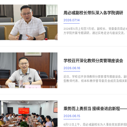
周必彧副校长带队深入各学院调研
2026.07.14
2026年5月上旬至7月初，副校长、党委委员周
方学院开展专题调研，通过实地走访与座谈交流，
院负责人围绕学院整体情况作了详细汇报，系统梳
人事工作方面，各学院重点介绍了师资队伍建设的现
学校召开深化教师分类管理座谈会
2026.06.16
近日，学校召开多场教师分类管理专题座谈会。副
型教师代表、校本科教学督导委员会成员及相关
构、赋能学校高质量发展的重要举措。针对下一阶
工作放在办学治校的核心地位，筑牢人才培养根基；
乘势而上勇担当 接续奋进启新程—
2026.06.15
6月12日上午，周必彧副校长为人事处党支部讲