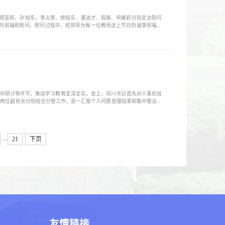
、郑亚莉、孙旭东、李占荣、徐晓东、董进才、程爽、申屠莉分别走访慰问
的祝福和慰问。慰问过程中，校领导为每一位教师送上节日的诚挚祝福，
、无私奉献的老师们，致以最为崇高且庄重的敬意。他们高度赞扬了老师
卓越贡献，并给予衷心的感谢...
摆、集中研讨等环节，推动学习教育走深走实。会上，邓川书记首先对人事处班
。两位副处长分别结合分管工作，逐一汇报个人问题查摆结果和集中整治落
...
21
下页
友情链接