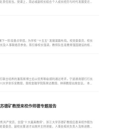
化责任担当。党课上，周必彧副校长结合个人成长经历与时代发展变迁，
”规划衔接2035年远景目标的时代价值和重大使命。通过对比今昔生活发
阔征程。
署下一阶段重点举措，为学校 “十五五” 发展谋篇布局。校党委委员、校长
院长及人事联络员参会。陈衍泰校长强调，教师队伍是教育强国建设的核心
银行联合培养的潘陈新博士后以优秀等级顺利通过考评，宁波通商银行行长
川大学余乐安教授、我校金融学院陈荣达教授、林祺教授出席会议。 本次
苏德矿教授来校作师德专题报告
优秀共产党员、全国“十大最美教师”、浙江大学苏德矿教授应邀来校作题为
党委委员、副校长董进才出席并主持讲座。人事处相关负责人及新进教职