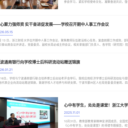
参会学习，紧扣学校使命文化，凝聚奋进共识，强
深刻阐释中国式现代化的核心内涵，解读“十五五
展，生动展现国家数十年砥砺奋进、接续奋斗的壮
心聚力强师资 实干奋进促发展——学校召开期中人事工作会议
26.05.15
 月 13 日，浙江财经大学召开期中人事工作会议，聚焦教师队伍建设核心任务，复盘前期工作成效，部
衍泰出席会议并讲话，党委委员、副校长周必彧主持会议，相关职能部门负责人、各学院（研究院）
撑，更是学校建设鲜明新财经特色一流研究教学型大学的关键力量。近年来，学校深耕新...
波通商银行向学校博士后科研流动站赠送锦旗
26.01.21
月16日，学校与宁波通商银行联合培养博士后出站考评会举行。我校应用经济学博士后科研流动站与
勉代表企业向流动站赠送锦旗，致谢学校人才培养与科研支撑。宁波市鄞州区人社局党委委员崔莉、四
作是学校博士后流动站与企业博士后工作站联合培养模式的成功实践。王勉充分肯定学校培养...
心中有学生，处处是课堂！浙江大学
2025.11.01
10月31日，教育部教育家精神宣讲团成员、全国
《心中有学生，处处是课堂》的师德专题报告，校