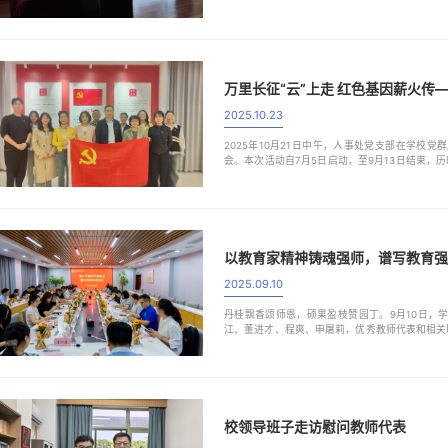
工参加讲座。苏德矿教授结合其生动的教学实践，
精”。他将毕生智慧凝练为“懂、透、精、趣、情、德”
万里长征“云”上走 红色基因薪火传
2025.10.23
2025年10月21日中午，人事处党支部在学校党
会。本次活动自7月5日启动，至9月13日结束，
承红色基因，弘扬长征精神。为将党史学习与健康
全体党员通过每日运动打卡，将步数折算为里程，依次
2025.09.10
丹桂飘香颂师恩，硕果盈枝赞园丁。9月10日，
江、董进才、程爽、申屠莉，优秀教师代表和相关
长魏江向辛勤耕耘在教学、科研、管理服务一线的
优秀教育工作者表示热烈祝贺。魏江充分肯定了过去
校领导班子走访慰问教师代表