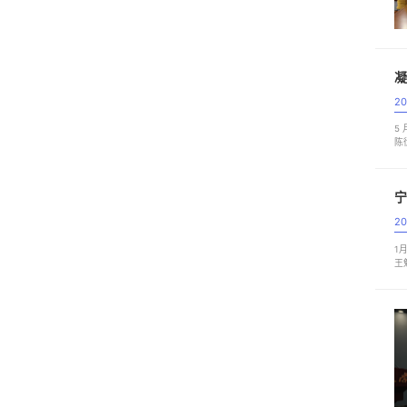
凝
20
5
陈
支
宁
20
1
王
合