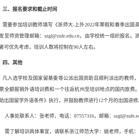
三、报名要求和截止时间
需要参加培训教师填写《浙师大
-上外202
2
年寒假和春季出国
发至师资管理邮箱：
szgl@zufe.edu.cn，由学校统一组
者可优先考虑，培训人数将控制在90人左右。
四、其他
凡入选学校及国家留基委等公派出国资助且顺利派出的教师
票全额报销外语培训费和一个往返杭州至培训地点的国内旅费
助出国留学外语条件》执行，并鼓励教师进行
12个月的出国进修
人事处联系人：张老师，电话：
87557316，邮箱：
szgl@zufe.
需了解培训具体事宜，请联系浙江师范大学：姚老师，手机：