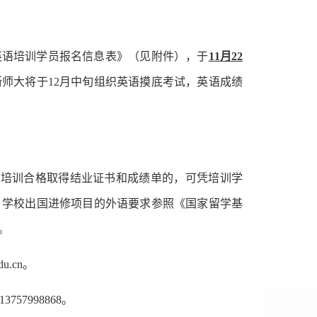
英语培训学员报名信息表》（见附件），于
11
月
22
织报名。浙师大将于12月中旬组织英语摸底考试，英语成绩
，培训合格取得结业证书和成绩单的，可凭培训学
。学校出国进修项目的外语要求参照《国家留学基
。
edu.cn。
13757998868。