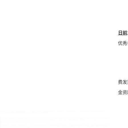
日前
优秀
费发
金资