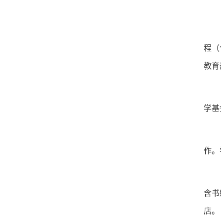
程（
教育
学基
作。
含书
店。