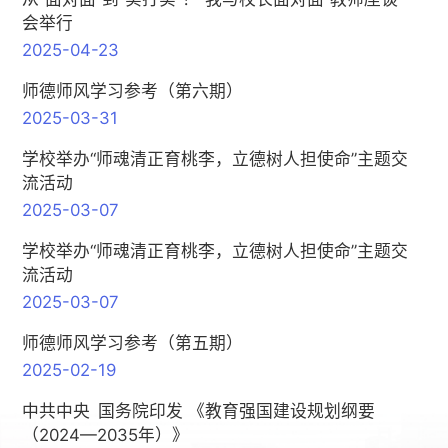
会举行
2025-04-23
师德师风学习参考（第六期）
2025-03-31
学校举办“师魂清正育桃李，立德树人担使命”主题交
流活动
2025-03-07
学校举办“师魂清正育桃李，立德树人担使命”主题交
流活动
2025-03-07
师德师风学习参考（第五期）
2025-02-19
中共中央 国务院印发 《教育强国建设规划纲要
（2024—2035年）》