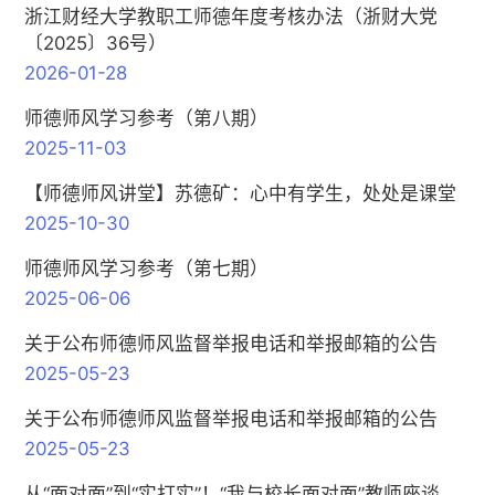
浙江财经大学教职工师德年度考核办法（浙财大党
〔2025〕36号）
2026-01-28
师德师风学习参考（第八期）
2025-11-03
【师德师风讲堂】苏德矿：心中有学生，处处是课堂
2025-10-30
师德师风学习参考（第七期）
2025-06-06
关于公布师德师风监督举报电话和举报邮箱的公告
2025-05-23
关于公布师德师风监督举报电话和举报邮箱的公告
2025-05-23
从“面对面”到“实打实”！“我与校长面对面”教师座谈