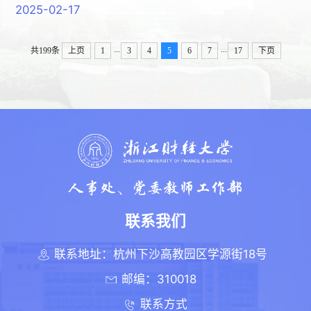
2025-02-17
...
...
共199条
上页
1
3
4
5
6
7
17
下页
联系我们
联系地址：杭州下沙高教园区学源街18号
邮编：310018
联系方式