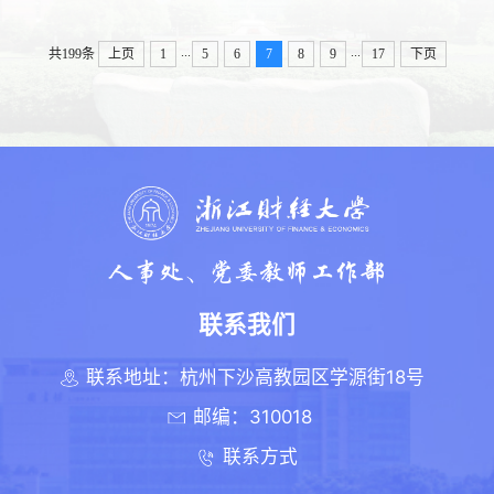
...
...
共199条
上页
1
5
6
7
8
9
17
下页
联系我们
联系地址：杭州下沙高教园区学源街18号
邮编：310018
联系方式