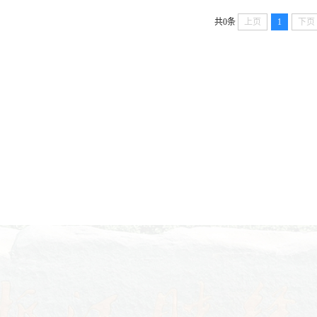
共0条
上页
1
下页