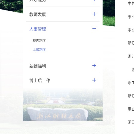
教师发展
事
人事管理
事
校内制度
浙
上级制度
浙
薪酬福利
浙
博士后工作
职
浙
事
浙