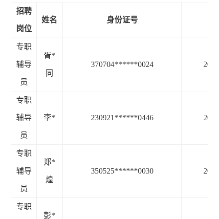
招聘
姓名
身份证号
准
岗位
专职
胥
*
辅导
370704******0024
2025
同
员
专职
辅导
李
*
230921******0446
2025
员
专职
郑
*
辅导
350525******0030
2025
煌
员
专职
彭
*