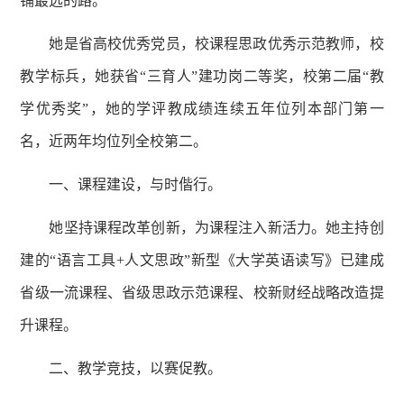
铺最远的路。
她
是
省高校优秀党员，校课程思政优秀示范教师，校
教学标兵，
她
获省
“
三育人
”
建功岗二等奖，校第二届
“
教
学优秀奖
”
，她的学评教成绩连续五年位列本部门第一
名，近两年均位列全校第二。
一、课程建设，与时偕行。
她
坚持
课程改革创新，为课程注入新活力。她主持创
建的
“
语言工具
+
人文思政
”
新型《大学英语读写》已建成
省级一流课程、省级思政示范课程、校新财经战略改造提
升课程。
二、教学竞技，以赛促教。