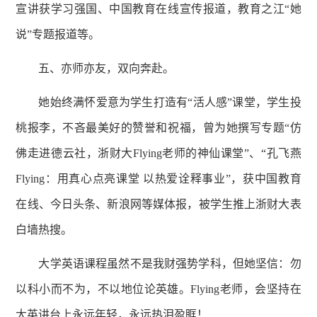
宣讲获学习强国、中国教育在线宣传报道，教育之江
“
她
说
”
专题报道等。
五、亦师亦友，双向奔赴。
她始终满怀爱意为学生打造有
“
活人感
”
课堂
，
学生投
桃报李，不吝最美好的赞誉和祝福，曾为她撰写专题
“
仿
佛走进德云社，浙财大
Flying
老师的神仙课堂
”
、
“
孔飞燕
Flying
：用真心点亮课堂 以热爱诠释事业
”
，获中国教育
在线、今日头条、新浪网等媒体报，被学生推上浙财大表
白墙热搜。
大学英语课程虽然不是我财强势学科，但她坚信：勿
以科小而不为，不以地位论英雄。
Flying
老师，会
坚持
在
大英讲台上永远年轻，永远热泪盈眶！