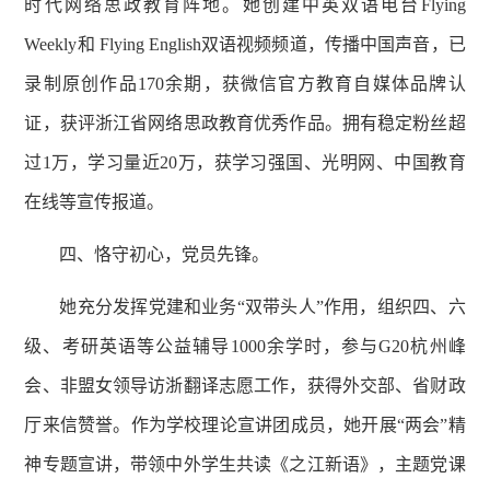
时代网络思政教育阵地。她创建中英双语电台
Flying
Weekly
和
Flying English
双语视频频道，传播中国声音，已
录制原创作品
170
余期，获微信官方教育自媒体品牌认
证，获评浙江省网络思政教育优秀作品。拥有稳定粉丝超
过
1
万，学习量近
20
万，获学习强国、光明网、中国教育
在线等宣传报道。
四、恪守初心，党员先锋。
她充分发挥党建和业务
“
双带头人
”
作用，组织四、六
级、考研英语等公益辅导
1000
余学时，参与
G20
杭州峰
会、非盟女领导访浙翻译志愿工作，获得外交部、省财政
厅来信赞誉。作为学校理论宣讲团成员，她开展
“
两会
”
精
神专题宣讲，带领中外学生共读《之江新语》，主题党课