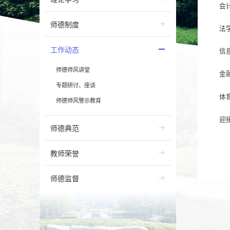
会
师德制度
法
工作动态
信
师德师风讲堂
金
专题研讨、座谈
体
师德师风警示教育
迎
师德典范
教师荣誉
师德监督