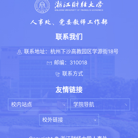
联系我们
联系地址：杭州下沙高教园区学源街18号
邮编：310018
联系方式
友情链接
校内站点
学院导航
校外链接