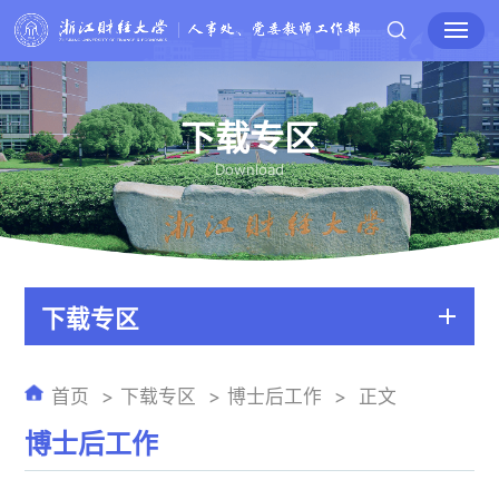
下载专区
Download
下载专区
首页
下载专区
博士后工作
正文
博士后工作